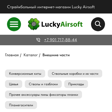
Страйкбольный интернет-магазин Lucky Airsoft
+7 901 717-88-44
Главная
/
Каталог
/
Внешние части
Конверсионные киты
Ствольные коробки и их части
Цевья
Стволы и газблоки
Приклады
Прочее аксессуары пины фиксаторы планки
Пламегасители
Аккаунт