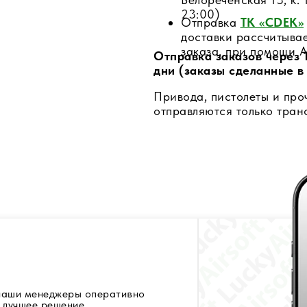
23:00)
Отправка
ТК «CDEK»
доставки рассчитыва
заказа, при помощи A
Отправка заказов через 1
дни (заказы сделанные в
Привода, пистолеты и про
отправляются только тра
 наши менеджеры оперативно
 лучшее решение.