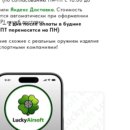
или
Яндекс Доставка
. Стоимость
ется автоматически при оформелнии
PI служб доставки
 — 2 дня после оплаты в будние
 ПТ переносятся на ПН)
чие схожие с реальным оружием изделия
нспортными компаниями!