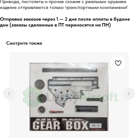
Привода, пистолеты и прочие схожие с реальным оружием
изделия отправляются только транспортными компаниями!
5.0
Отправка заказов через 1 — 2 дня после оплаты в будние
дни (заказы сделанные в ПТ переносятся на ПН)
Перейти
Смотрите также
5.0
Перейти
Остались вопросы?
Обратитесь к нам в Telegram или
MAX — наши менеджеры оперативно
ответят на ваши вопросы и помогут