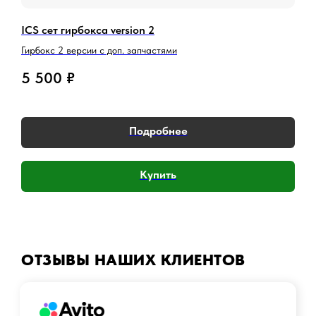
найти лучшее решение.
ICS сет гирбокса version 2
G
Написать в Telegram
1
Гирбокс 2 версии с доп. запчастями
Написать в MAX
У
5 500
₽
T
Подробнее
Купить
ОТЗЫВЫ НАШИХ КЛИЕНТОВ
Аккаунт
Войти
Создать учетную запись