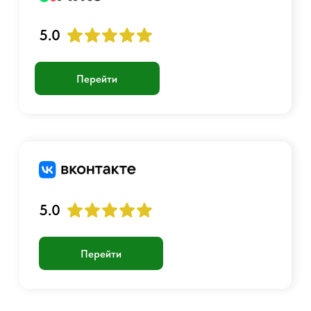
График работы:
Пн-Пт с 10:00 до 23:00
+7 901 717-88-44
luckyairsoftshop@gmail.com
Самовывоз:
г. Москва, станция Метро Люблино,
ул. Белореченская 13 к. 1
© 2017 - 2026 Страйкбольный интернет-магазин
Оферта
Политика конфиденциальности