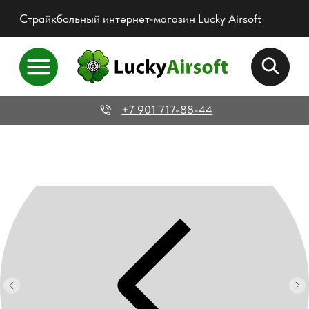
Страйкбольный интернет-магазин Lucky Airsoft
+7 901 717-88-44