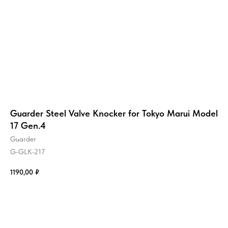
Guarder Steel Valve Knocker for Tokyo Marui Model
17 Gen.4
Guarder
G-GLK-217
1190,00
₽
Купить