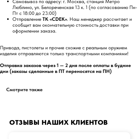
Самовывоз по адресу: г. Москва, станция Метро
Люблино, ул. Белореченская 13 к. 1 (по согласованию Пн-
Перейти
Пт с 18:00 до 23:00)
Отправление
ТК «CDEK»
. Наш менеджер рассчитает и
сообщит вам окончательную стоимость доставки при
оформлении заказа.
Привода, пистолеты и прочие схожие с реальным оружием
5.0
изделия отправляются только транспортными компаниями!
Отправка заказов через 1 — 2 дня после оплаты в будние
Перейти
дни (заказы сделанные в ПТ переносятся на ПН)
Смотрите также
Остались вопросы?
Обратитесь к нам в Telegram или
MAX — наши менеджеры оперативно
ОТЗЫВЫ НАШИХ КЛИЕНТОВ
ответят на ваши вопросы и помогут
найти лучшее решение.
Написать в Telegram