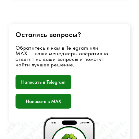
+7 901 717-88-44
luckyairsoftshop@gmail.com
Самовывоз:
г. Москва, станция Метро Люблино,
ул. Белореченская 13 к. 1
© 2017 - 2026 Страйкбольный интернет-магазин
Оферта
Политика конфиденциальности