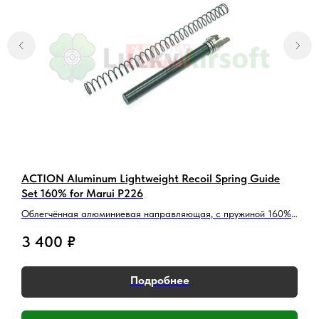
Перейти
5.0
Перейти
R
ACTION Aluminum Lightweight Recoil Spring Guide
A
Set 160% for Marui P226
В
Облегчённая алюминиевая направляющая, с пружиной 160%
в
для Marui P226
3 400
₽
Остались вопросы?
Обратитесь к нам в Telegram или
MAX — наши менеджеры оперативно
Подробнее
ответят на ваши вопросы и помогут
найти лучшее решение.
Написать в Telegram