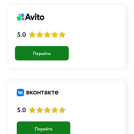
Войти
Создать учетную запись
График работы:
Пн-Пт с 10:00 до 23:00
+7 901 717-88-44
luckyairsoftshop@gmail.com
Самовывоз:
г. Москва, станция Метро Люблино,
ул. Белореченская 13 к. 1
© 2017 - 2026 Страйкбольный интернет-магазин
Оферта
Политика конфиденциальности