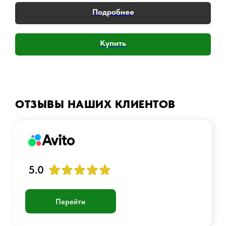
Подробнее
Купить
Аккаунт
Войти
Создать учетную запись
ОТЗЫВЫ НАШИХ КЛИЕНТОВ
График работы:
Пн-Пт с 10:00 до 23:00
+7 901 717-88-44
luckyairsoftshop@gmail.com
Самовывоз:
г. Москва, станция Метро Люблино,
ул. Белореченская 13 к. 1