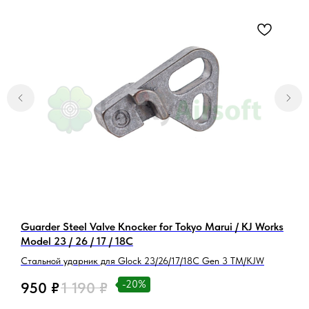
Перейти
Остались вопросы?
Обратитесь к нам в Telegram или
MAX — наши менеджеры оперативно
ответят на ваши вопросы и помогут
найти лучшее решение.
Написать в Telegram
Написать в MAX
Guarder Steel Valve Knocker for Tokyo Marui / KJ Works
С
Model 23 / 26 / 17 / 18C
R
Стальной ударник для Glock 23/26/17/18C Gen 3 TM/KJW
Л
-20%
950
₽
1 190
₽