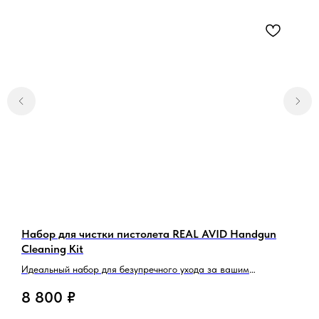
5.0
Перейти
Набор для чистки пистолета REAL AVID Handgun
G
Cleaning Kit
G
5.0
Идеальный набор для безупречного ухода за вашим
О
пистолетом
Перейти
8 800
₽
1