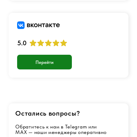
Аккаунт
Войти
Создать учетную запись
График работы:
Пн-Пт с 10:00 до 23:00
+7 901 717-88-44
luckyairsoftshop@gmail.com
Самовывоз:
г. Москва, станция Метро Люблино,
ул. Белореченская 13 к. 1
© 2017 - 2026 Страйкбольный интернет-магазин