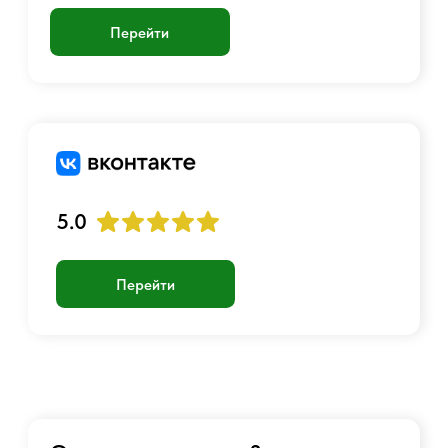
Аккаунт
Войти
Создать учетную запись
График работы:
Пн-Пт с 10:00 до 23:00
+7 901 717-88-44
luckyairsoftshop@gmail.com
Самовывоз:
г. Москва, станция Метро Люблино,
ул. Белореченская 13 к. 1
© 2017 - 2026 Страйкбольный интернет-магазин
Оферта
Политика конфиденциальности