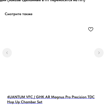
Смотрите также
5.0
Перейти
5.0
Перейти
в
4UANTUM VFC / GHK AR Magnus Pro Precision TDC
R
Hop Up Chamber Set
W