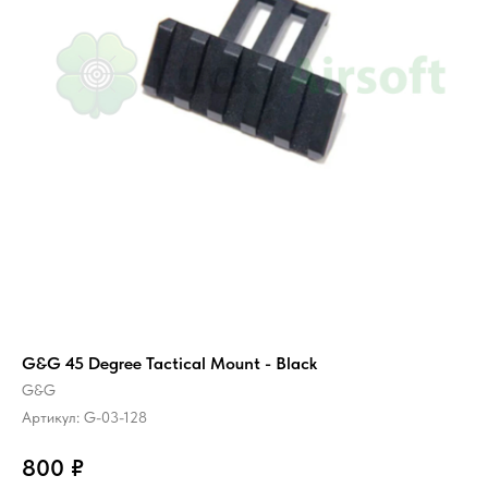
G&G 45 Degree Tactical Mount - Black
G&G
Артикул:
G-03-128
800
₽