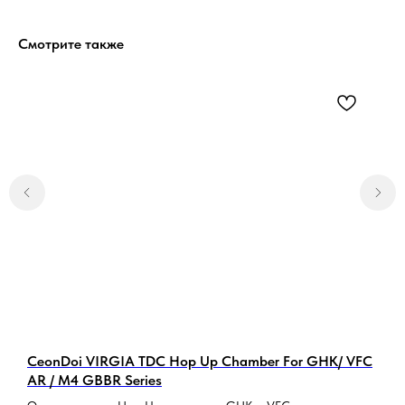
Смотрите также
put
5.0
Перейти
CeonDoi VIRGIA TDC Hop Up Chamber For GHK/ VFC
С
5.0
AR / M4 GBBR Series
1