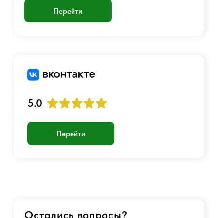
Аккаунт
Войти
Создать учетную запись
График работы:
Пн-Пт с 10:00 до 23:00
+7 901 717-88-44
luckyairsoftshop@gmail.com
Самовывоз:
г. Москва, станция Метро Люблино,
ул. Белореченская 13 к. 1