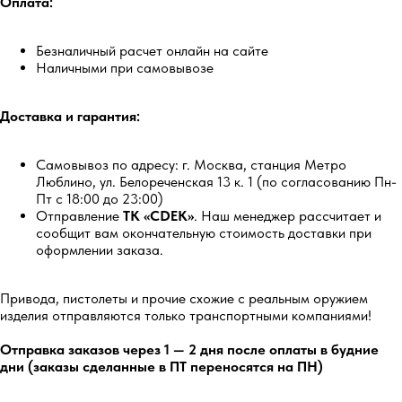
Оплата:
Безналичный расчет онлайн на сайте
Наличными при самовывозе
Остались вопросы?
Обратитесь к нам в Telegram или
MAX — наши менеджеры оперативно
Доставка и гарантия:
ответят на ваши вопросы и помогут
найти лучшее решение.
Самовывоз по адресу: г. Москва, станция Метро
Написать в Telegram
Люблино, ул. Белореченская 13 к. 1 (по согласованию Пн-
Пт с 18:00 до 23:00)
Написать в MAX
Отправление
ТК «CDEK»
. Наш менеджер рассчитает и
сообщит вам окончательную стоимость доставки при
оформлении заказа.
Привода, пистолеты и прочие схожие с реальным оружием
изделия отправляются только транспортными компаниями!
Отправка заказов через 1 — 2 дня после оплаты в будние
дни (заказы сделанные в ПТ переносятся на ПН)