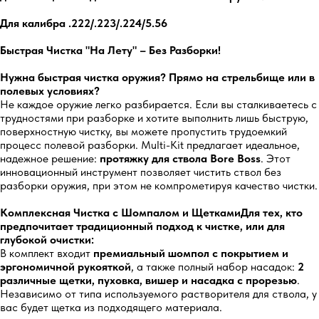
Для калибра .222/.223/.224/5.56
Быстрая Чистка "На Лету" – Без Разборки!
Нужна быстрая чистка оружия? Прямо на стрельбище или в
полевых условиях?
Не каждое оружие легко разбирается. Если вы сталкиваетесь с
трудностями при разборке и хотите выполнить лишь быструю,
поверхностную чистку, вы можете пропустить трудоемкий
процесс полевой разборки. Multi-Kit предлагает идеальное,
надежное решение:
протяжку для ствола Bore Boss
. Этот
инновационный инструмент позволяет чистить ствол без
разборки оружия, при этом не компрометируя качество чистки.
Комплексная Чистка с Шомпалом и ЩеткамиДля тех, кто
предпочитает традиционный подход к чистке, или для
глубокой очистки:
В комплект входит
премиальный шомпол с покрытием и
эргономичной рукояткой
, а также полный набор насадок:
2
различные щетки, пуховка, вишер и насадка с прорезью
.
Независимо от типа используемого растворителя для ствола, у
вас будет щетка из подходящего материала.