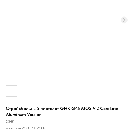
Страйкбольный пистолет GHK G45 MOS V.2 Cerakote
Aluminum Version
GHK
Артикул:
G45-AL-GBB