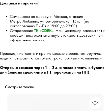
Доставка и гарантия:
5.0
Самовывоз по адресу: г. Москва, станция
Метро Люблино, ул. Белореченская 13 к. 1 (по
согласованию Пн-Пт с 18:00 до 23:00)
Перейти
Отправление
ТК «CDEK»
. Наш менеджер рассчитает и
сообщит вам окончательную стоимость доставки при
оформлении заказа.
Привода, пистолеты и прочие схожие с реальным оружием
изделия отправляются только транспортными компаниями!
5.0
Отправка заказов через 1 — 2 дня после оплаты в будние
Перейти
дни (заказы сделанные в ПТ переносятся на ПН)
Смотрите также
Остались вопросы?
Обратитесь к нам в Telegram или
MAX — наши менеджеры оперативно