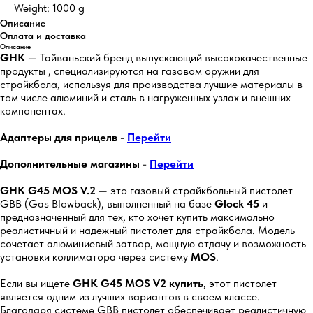
Weight: 1000 g
Описание
Оплата и доставка
Описание
GHK
— Тайваньский бренд выпускающий высококачественные
продукты , специализируются на газовом оружии для
страйкбола, используя для производства лучшие материалы в
том числе алюминий и сталь в нагруженных узлах и внешних
компонентах.
Адаптеры для прицелв
-
Перейти
Дополнительные магазины
-
Перейти
GHK G45 MOS V.2
— это газовый страйкбольный пистолет
GBB (Gas Blowback), выполненный на базе
Glock 45
и
предназначенный для тех, кто хочет купить максимально
реалистичный и надежный пистолет для страйкбола. Модель
сочетает алюминиевый затвор, мощную отдачу и возможность
установки коллиматора через систему
MOS
.
Если вы ищете
GHK G45 MOS V2 купить
, этот пистолет
является одним из лучших вариантов в своем классе.
Благодаря системе GBB пистолет обеспечивает реалистичную