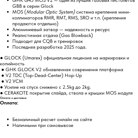
GHK G45 MOS V2 — один из лучших газовых пистолетов
GBB в серии Glock
MOS (
Modular Optic System)
система крепления мини-
коллиматоров RMR, RMT, RMS, SRO и т.п. (крепления
продаются отдельно)
Алюминиевый затвор — надежность и ресурс
Реалистичная отдача (Gas Blowback)
Подходит для CQB и тренировок
Последняя разработка 2025 года.
● GLOCK (Umarex) официальная лицензия на маркировки и
копийность
● GHK GLOCK V2 обнавленная современня платформа
● V2 TDC (Top-Dead-Center) Hop-Up
● V2 УСМ
● Усилие на спуск снижено с 2.5kg до 2kg.
● CERAKOTE покрытие слайда, ствола и крышки MOS модуля
Оплата и доставка
Оплата:
Безналичный расчет онлайн на сайте
Наличными при самовывозе