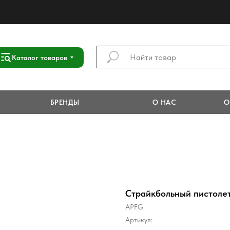
Каталог товаров
БРЕНДЫ
О НАС
О
Страйкбольный пистол
APFG
Артикул: