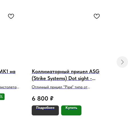
MK1 на
Коллиматорный прицел ASG
Guar
(Strike Systems) Dot sight -
4.3 
Red/Green
(Ste
пистолета
Отличный прицел "Pipe" типа от
Сталь
известного бренда
Marui
6%
6 800
₽
2 9
Подробнее
Купить
Под