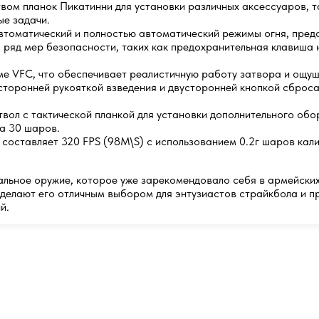
м планок Пикатинни для установки различных аксессуаров, так
ые задачи.
оматический и полностью автоматический режимы огня, предос
 ряд мер безопасности, таких как предохранительная клавиша н
е VFC, что обеспечивает реалистичную работу затвора и ощущ
оронней рукояткой взведения и двусторонней кнопкой сброса 
вол с тактической планкой для установки дополнительного обо
а 30 шаров.
составляет 320 FPS (98M\S) с использованием 0.2г шаров кал
альное оружие, которое уже зарекомендовало себя в армейских 
 делают его отличным выбором для энтузиастов страйкбола и 
й.