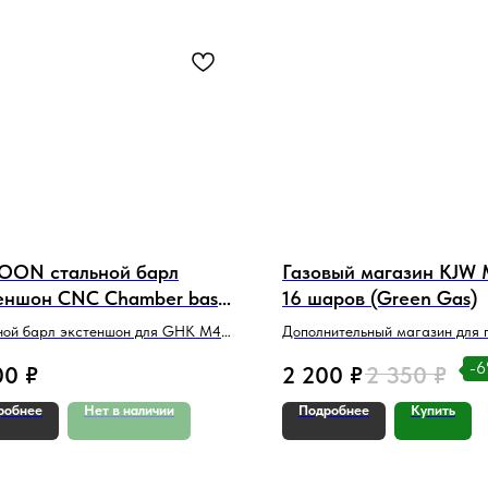
sale
ON стальной барл
Газовый магазин KJW 
еншон CNC Chamber base
16 шаров (Green Gas)
11) для GHK M4 серии
ной барл экстеншон для GHK M4
Дополнительный магазин для 
, выполненный методом ЧПУ
MK-1 и MK-1 Carbine
-
00
₽
2 200
₽
2 350
₽
робнее
Нет в наличии
Подробнее
Купить