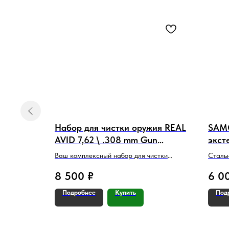
put
 V2 O-
Набор для чистки оружия REAL
SAMO
AVID 7,62 \ .308 mm Gun
экст
Cleaning Kit
(M4-
истемы
Ваш комплексный набор для чистки
Сталь
оружия – От Новичка до Эксперта
серии
8 500
₽
6 0
Подробнее
Купить
Под