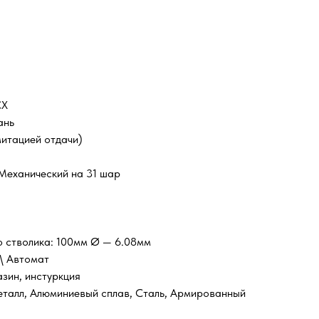
CX
ань
митацией отдачи)
 Механический на 31 шар
о стволика: 100мм Ø — 6.08мм
\ Автомат
зин, инстуркция
талл, Алюминиевый сплав, Сталь, Армированный