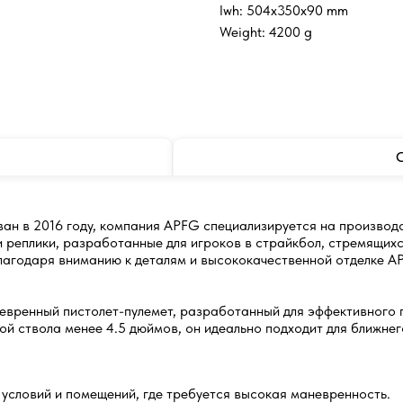
lwh: 504x350x90 mm
Weight: 4200 g
О
н в 2016 году, компания APFG специализируется на производс
и реплики, разработанные для игроков в страйкбол, стремящих
лагодаря вниманию к деталям и высококачественной отделке AP
евренный пистолет-пулемет, разработанный для эффективного 
й ствола менее 4.5 дюймов, он идеально подходит для ближнег
условий и помещений, где требуется высокая маневренность.