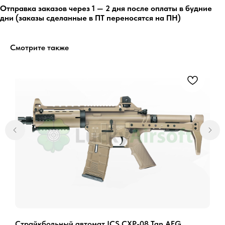
Отправка заказов через 1 — 2 дня после оплаты в будние
дни (заказы сделанные в ПТ переносятся на ПН)
Остались вопросы?
Смотрите также
Обратитесь к нам в Telegram или
MAX — наши менеджеры оперативно
ответят на ваши вопросы и помогут
найти лучшее решение.
Написать в Telegram
Написать в MAX
Страйкбольный автомат ICS CXP-08 Tan AEG
D