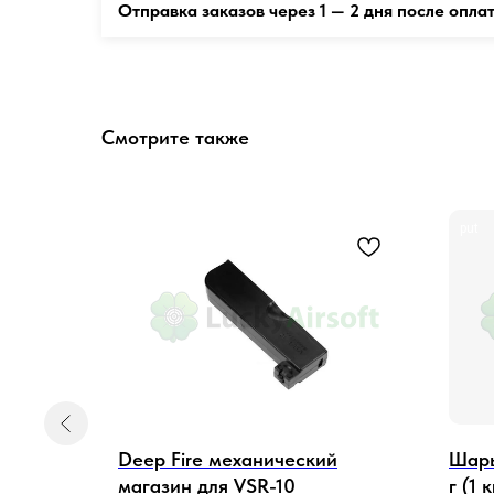
Отправка заказов через 1 — 2 дня после опла
Смотрите также
put
p for Hi-
Deep Fire механический
Шары
магазин для VSR-10
г (1 к