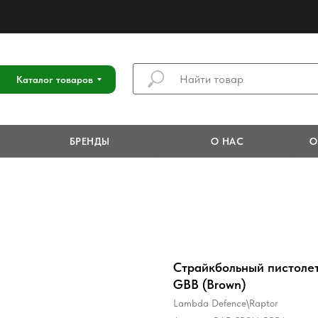
Каталог товаров
БРЕНДЫ
О НАС
О
Страйкбольный пистолет
GBB (Brown)
Lambda Defence\Raptor