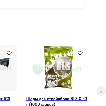
put
т ICS
Шары для страйкбола BLS 0.43
ICS 
г (1000 шаров)
алю