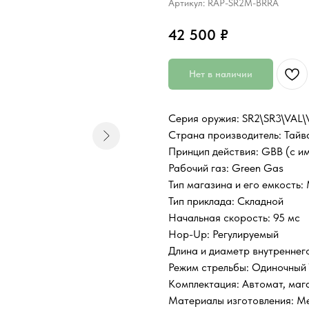
Артикул:
RAP-SR2M-BRRA
42 500
₽
Нет в наличии
Серия оружия: SR2\SR3\VAL\V
Страна производитель: Тайв
Принцип действия: GBB (с и
Рабочий газ: Green Gas
Тип магазина и его емкость:
Тип приклада: Складной
Начальная скорость: 95 мс
Hop-Up: Регулируемый
Длина и диаметр внутреннег
Режим стрельбы: Одиночный 
Комплектация: Автомат, мага
Материалы изготовления: Ме