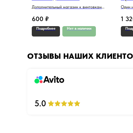
ей
Дополнительный магазин к винтовкам
Один и
формата VSR-10
шаров 
600
₽
1 3
типов
Подробнее
Нет в наличии
Под
ОТЗЫВЫ НАШИХ КЛИЕНТО
5.0