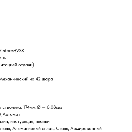
intorez\VSK
ань
митацией отдачи)
 Механический на 42 шара
о стволика: 174мм Ø — 6.08мм
\ Автомат
зин, инстуркция, планки
талл, Алюминиевый сплав, Сталь, Армированный