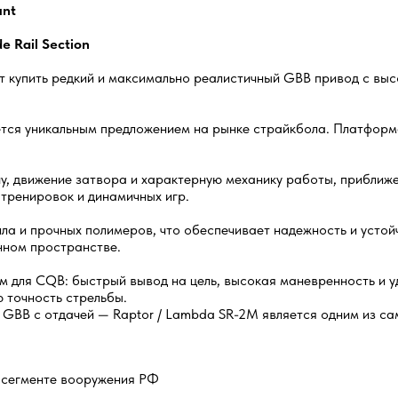
unt
 Rail Section
т купить редкий и максимально реалистичный GBB привод с вы
яется уникальным предложением на рынке страйкбола. Платформ
, движение затвора и характерную механику работы, приближен
тренировок и динамичных игр.
ла и прочных полимеров, что обеспечивает надежность и устой
нном пространстве.
 для CQB: быстрый вывод на цель, высокая маневренность и у
 точность стрельбы.
т GBB с отдачей — Raptor / Lambda SR-2M является одним из са
 сегменте вооружения РФ