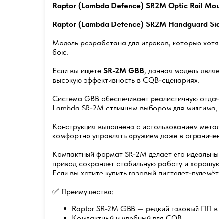
Raptor (Lambda Defence) SR2M Optic Rail Mo
Raptor (Lambda Defence) SR2M Handguard Side
Модель разработана для игроков, которые хотя
бою.
Если вы ищете
SR-2M GBB
, данная модель явл
высокую эффективность в CQB-сценариях.
Система GBB обеспечивает реалистичную отдачу
Lambda SR-2M отличным выбором для милсима, 
Конструкция выполнена с использованием метал
комфортно управлять оружием даже в ограниче
Компактный формат SR-2M делает его идеальным
привод сохраняет стабильную работу и хорошую
Если вы хотите купить газовый пистолет-пулемё
✅ Преимущества:
Raptor SR-2M GBB — редкий газовый ПП в
Компактный и удобный для CQB