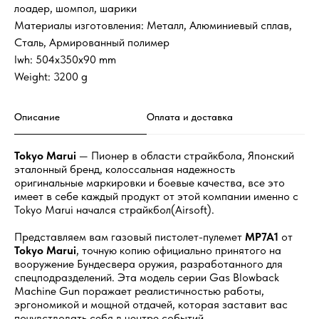
лоадер, шомпол, шарики
Материалы изготовления: Металл, Алюминиевый сплав,
Сталь, Армированный полимер
lwh: 504x350x90 mm
Weight: 3200 g
Описание
Оплата и доставка
Tokyo Marui
— Пионер в области страйкбола, Японский
эталонный бренд, колоссальная надежность
оригинальные маркировки и боевые качества, все это
имеет в себе каждый продукт от этой компании именно c
Tokyo Marui начался страйкбол(Airsoft).
Представляем вам газовый пистолет-пулемет
MP7A1
от
Tokyo Marui
, точную копию официально принятого на
вооружение Бундесвера оружия, разработанного для
спецподразделений. Эта модель серии Gas Blowback
Machine Gun поражает реалистичностью работы,
эргономикой и мощной отдачей, которая заставит вас
почувствовать себя в центре событий.