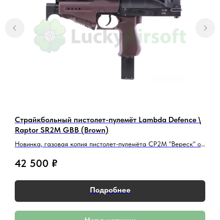
ответят на ваши вопросы и помогут
найти лучшее решение.
Написать в Telegram
Написать в MAX
Страйкбольный пистолет-пулемёт Lambda Defence \
К
Raptor SR2M GBB (Brown)
К
Новинка, газовая копия пистолет-пулемёта СР2М "Вереск" от
Lambda Defence\Raptor
42 500
₽
Подробнее
Аккаунт
Войти