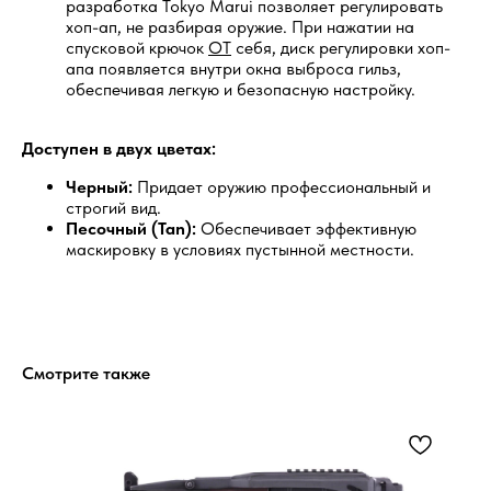
разработка Tokyo Marui позволяет регулировать
хоп-ап, не разбирая оружие. При нажатии на
спусковой крючок
ОТ
себя, диск регулировки хоп-
5.0
апа появляется внутри окна выброса гильз,
обеспечивая легкую и безопасную настройку.
Перейти
Доступен в двух цветах:
Черный:
Придает оружию профессиональный и
строгий вид.
Песочный (Tan):
Обеспечивает эффективную
маскировку в условиях пустынной местности.
5.0
Перейти
Смотрите также
put
Остались вопросы?
Обратитесь к нам в Telegram или
MAX — наши менеджеры оперативно