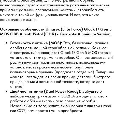
(Modular Optics System) для огнестрельного оружия,
позволяющую стрелкам устанавливать различные оптические
прицелы с разными посадочными местами, страйкболисты
мечтали о такой же функциональности. И вот, эта мечта
воплотилась в жизнь!
Основные особенности Umarex (Elite Force) Glock 17 Gen 5
MOS GBB Airsoft Pistol (GHK) - Cerakote Aluminum Version:
Готовность к оптике (MOS):
Это, безусловно, главная
особенность данной страйкбольной реплики. Как и ее
огнестрельный аналог, этот Glock 17 Gen 5 MOS готов к
установке оптики прямо из коробки. Он поставляется с 4
различными монтажными пластинами, позволяющими
устанавливать практически любые популярные
коллиматорные прицелы (продаются отдельно). Теперь вы
можете наслаждаться всеми преимуществами быстрого
прицеливания и повышенной точности, которые дает
оптика!
Двойное питание (Dual Power Ready):
Забудьте о
выборе между грин-газом и CO2! Эта модель готова к
работе с обоими типами газа прямо из коробки.
Независимо от того, купите ли вы вариант для грин-газа
или CO2, вам просто нужно приобрести