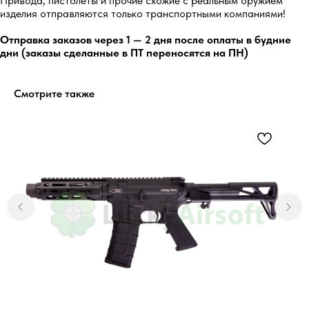
Привода, пистолеты и прочие схожие с реальным оружием
Перейти
изделия отправляются только транспортными компаниями!
Отправка заказов через 1 — 2 дня после оплаты в будние
дни (заказы сделанные в ПТ переносятся на ПН)
Остались вопросы?
Смотрите также
Обратитесь к нам в Telegram или
MAX — наши менеджеры оперативно
ответят на ваши вопросы и помогут
найти лучшее решение.
Написать в Telegram
Написать в MAX