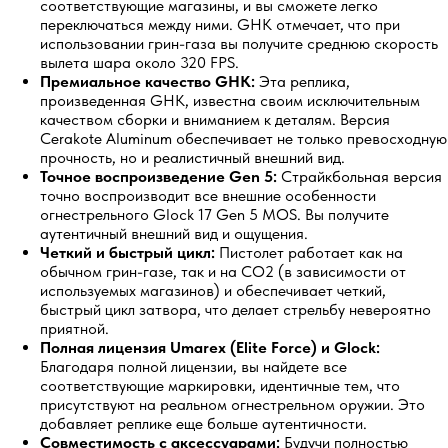
соответствующие магазины, и вы сможете легко
переключаться между ними. GHK отмечает, что при
использовании грин-газа вы получите среднюю скорость
вылета шара около 320 FPS.
Премиальное качество GHK:
Эта реплика,
произведенная GHK, известна своим исключительным
качеством сборки и вниманием к деталям. Версия
Cerakote Aluminum обеспечивает не только превосходную
прочность, но и реалистичный внешний вид.
Точное воспроизведение Gen 5:
Страйкбольная версия
точно воспроизводит все внешние особенности
огнестрельного Glock 17 Gen 5 MOS. Вы получите
аутентичный внешний вид и ощущения.
Четкий и быстрый цикл:
Пистолет работает как на
обычном грин-газе, так и на CO2 (в зависимости от
используемых магазинов) и обеспечивает четкий,
быстрый цикл затвора, что делает стрельбу невероятно
приятной.
Полная лицензия Umarex (Elite Force) и Glock:
Благодаря полной лицензии, вы найдете все
соответствующие маркировки, идентичные тем, что
присутствуют на реальном огнестрельном оружии. Это
добавляет реплике еще больше аутентичности.
Совместимость с аксессуарами:
Будучи полностью