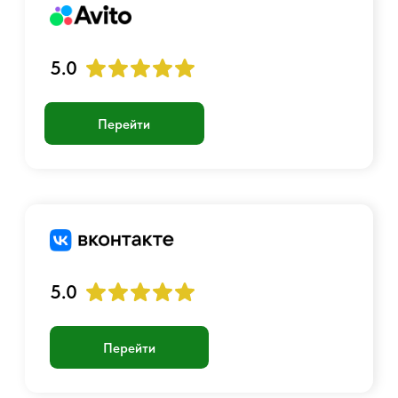
Аккаунт
Войти
Создать учетную запись
График работы:
Пн-Пт с 10:00 до 23:00
+7 901 717-88-44
luckyairsoftshop@gmail.com
Самовывоз:
г. Москва, станция Метро Люблино,
ул. Белореченская 13 к. 1
© 2017 - 2026 Страйкбольный интернет-магазин