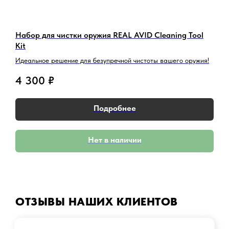
Набор для чистки оружия REAL AVID Cleaning Tool
С
Остались вопросы?
Kit
Б
Обратитесь к нам в Telegram или
и
Идеальное решение для безупречной чистоты вашего оружия!
MAX — наши менеджеры оперативно
ответят на ваши вопросы и помогут
найти лучшее решение.
4 300
₽
Написать в Telegram
Подробнее
Написать в MAX
Нет в наличии
ОТЗЫВЫ НАШИХ КЛИЕНТОВ